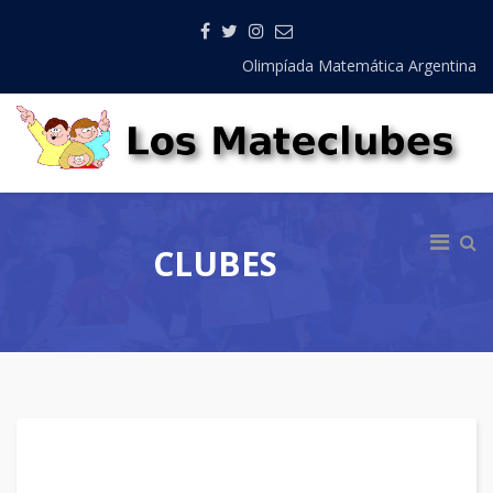
Olimpíada Matemática Argentina
CLUBES