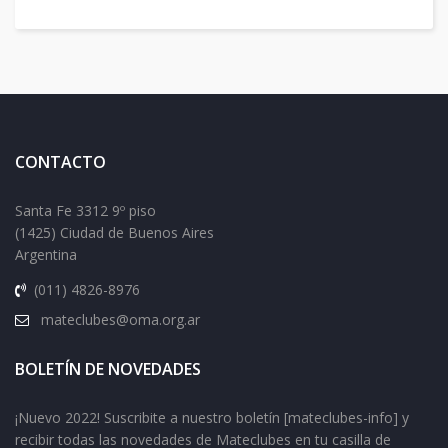
CONTACTO
Santa Fe 3312 9º piso
(1425) Ciudad de Buenos Aires
Argentina
(011) 4826-8976
mateclubes@oma.org.ar
BOLETÍN DE NOVEDADES
¡Nuevo 2022! Suscribite a nuestro boletín [mateclubes-info] y
recibir todas las novedades de Mateclubes en tu casilla de