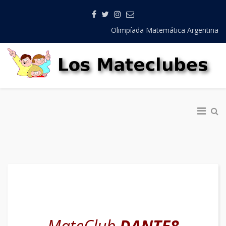
Olimpíada Matemática Argentina
MateClub
DANTE8