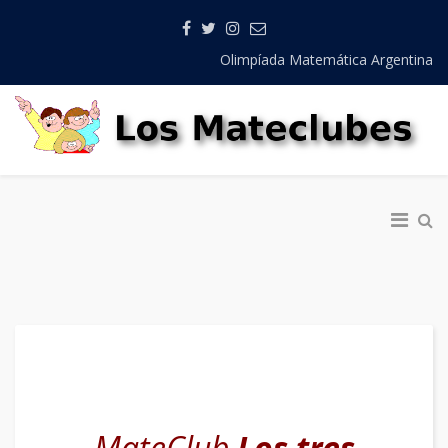
Olimpíada Matemática Argentina
MateClub
Los tres