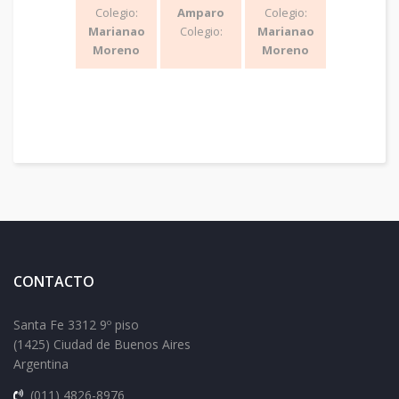
Colegio:
Amparo
Colegio:
Marianao
Colegio:
Marianao
Moreno
Moreno
CONTACTO
Santa Fe 3312 9º piso
(1425) Ciudad de Buenos Aires
Argentina
(011) 4826-8976