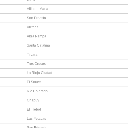
Villa de María
San Ernesto
Victoria
Abra Pampa
Santa Catalina
Tilcara
Tres Cruces
La Rioja Ciudad
El Sauce
Río Colorado
Chapuy
El Trébol
Las Petacas
San Eduardo