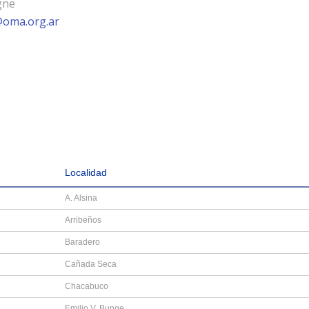
gne
oma.org.ar
Localidad
A. Alsina
Arribeños
Baradero
Cañada Seca
Chacabuco
Emilio V. Bunge