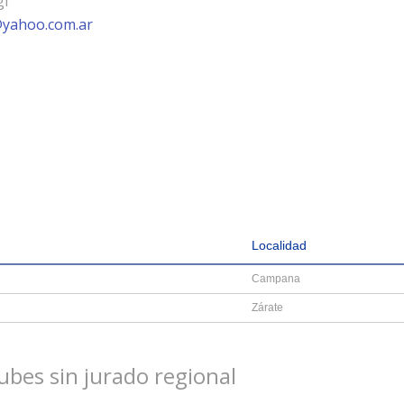
gi
@yahoo.com.ar
Localidad
Campana
Zárate
ubes sin jurado regional