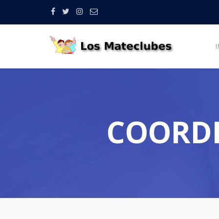
I
COORDI