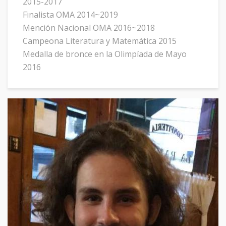
2015-2017
Finalista OMA 2014~2019
Mención Nacional OMA 2016~2018
Campeona Literatura y Matemática 2015
Medalla de bronce en la Olimpíada de Mayo
2016