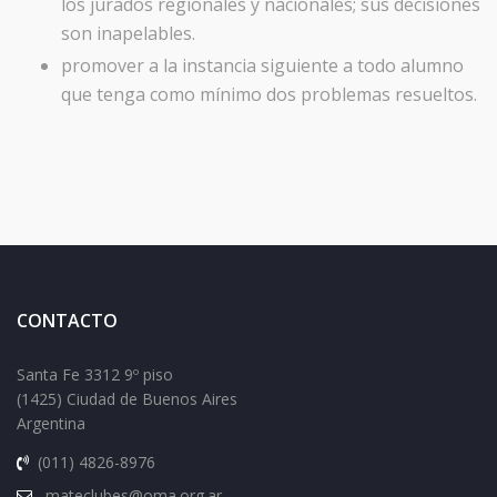
los jurados regionales y nacionales; sus decisiones
son inapelables.
promover a la instancia siguiente a todo alumno
que tenga como mínimo dos problemas resueltos.
CONTACTO
Santa Fe 3312 9º piso
(1425) Ciudad de Buenos Aires
Argentina
(011) 4826-8976
mateclubes@oma.org.ar