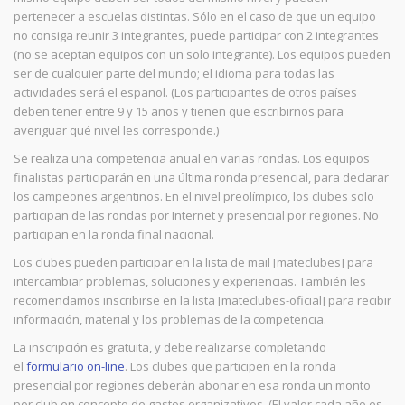
pertenecer a escuelas distintas. Sólo en el caso de que un equipo
no consiga reunir 3 integrantes, puede participar con 2 integrantes
(no se aceptan equipos con un solo integrante). Los equipos pueden
ser de cualquier parte del mundo; el idioma para todas las
actividades será el español. (Los participantes de otros países
deben tener entre 9 y 15 años y tienen que escribirnos para
averiguar qué nivel les corresponde.)
Se realiza una competencia anual en varias rondas. Los equipos
finalistas participarán en una última ronda presencial, para declarar
los campeones argentinos. En el nivel preolímpico, los clubes solo
participan de las rondas por Internet y presencial por regiones. No
participan en la ronda final nacional.
Los clubes pueden participar en la lista de mail [mateclubes] para
intercambiar problemas, soluciones y experiencias. También les
recomendamos inscribirse en la lista [mateclubes-oficial] para recibir
información, material y los problemas de la competencia.
La inscripción es gratuita, y debe realizarse completando
el
formulario on-line
. Los clubes que participen en la ronda
presencial por regiones deberán abonar en esa ronda un monto
por club en concepto de gastos organizativos. (El valor cada año es