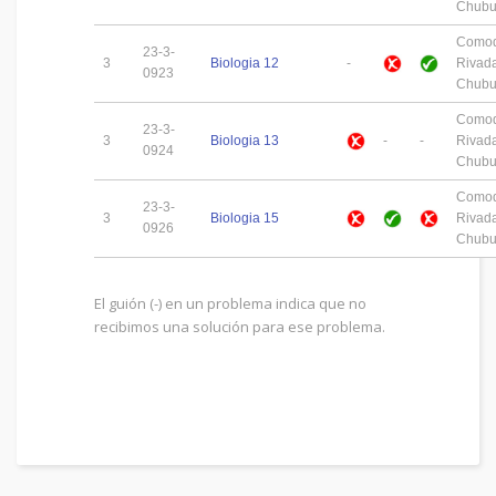
Chubu
Como
23-3-
3
Biologia 12
-
Rivada
0923
Chubu
Como
23-3-
3
Biologia 13
-
-
Rivada
0924
Chubu
Como
23-3-
3
Biologia 15
Rivada
0926
Chubu
El guión (-) en un problema indica que no
recibimos una solución para ese problema.