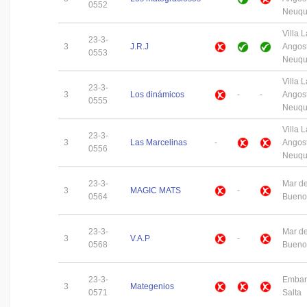
0552
Neuq
Villa L
23-3-
3
J.R.J
Angost
0553
Neuq
Villa L
23-3-
3
Los dinámicos
-
-
Angost
0555
Neuq
Villa L
23-3-
3
Las Marcelinas
-
Angost
0556
Neuq
23-3-
Mar de
3
MAGIC MATS
-
0564
Buenos
23-3-
Mar de
3
V.A.P
-
0568
Buenos
23-3-
Embar
3
Mategenios
0571
Salta