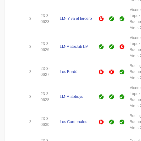
Vicent
23-3-
López
3
LM- Y va el tercero
0623
Bueno
Aires
Vicent
23-3-
López
3
LM-Mateclub LM
0626
Bueno
Aires
Boulo
23-3-
3
Los Bordó
Bueno
0627
Aires
Vicent
23-3-
López
3
LM-Mateboys
0628
Bueno
Aires
Boulo
23-3-
3
Los Cardenales
Bueno
0630
Aires
23-3-
Oncati