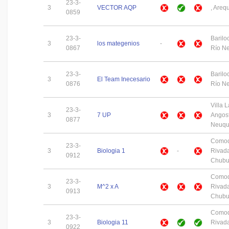
23-3-
3
VECTOR AQP
, Areq
0859
23-3-
Barilo
3
los mategenios
-
0867
Río N
23-3-
Barilo
3
El Team Inecesario
0876
Río N
Villa L
23-3-
3
7 UP
Angost
0877
Neuq
Como
23-3-
3
Biologia 1
-
Rivada
0912
Chubu
Como
23-3-
3
M^2 x A
Rivada
0913
Chubu
Como
23-3-
3
Biologia 11
Rivada
0922