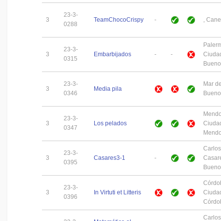
23-3-
3
TeamChocoCrispy
-
, Cane
0288
Paler
23-3-
3
Embarbijados
-
-
Ciuda
0315
Buenos
23-3-
Mar de
3
Media pila
0346
Buenos
Mend
23-3-
3
Los pelados
Ciuda
0347
Mend
Carlos
23-3-
3
Casares3-1
-
Casar
0395
Buenos
Córdo
23-3-
3
In Virtuti et Litteris
Ciuda
0396
Córdo
Carlos