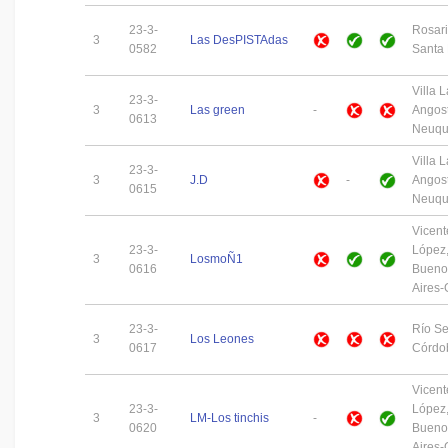
23-3-
Rosari
3
Las DesPISTAdas
0582
Santa
Villa L
23-3-
3
Las green
-
Angost
0613
Neuq
Villa L
23-3-
3
J.D
-
Angost
0615
Neuq
Vicent
23-3-
López
3
LosmoÑ1
0616
Bueno
Aires
23-3-
Río S
3
Los Leones
0617
Córdo
Vicent
23-3-
López
3
LM-Los tinchis
-
0620
Bueno
Aires