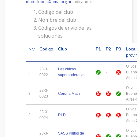
mateclubes@oma.org.ar
indicando:
Código del club
Nombre del club
Códigos de envío de las
soluciones
Niv
Codigo
Club
P1
P2
P3
Local
provi
Olivos
23-3-
Las chicas
3
-
Bueno
0022
superpoderosas
Aires
Olivos
23-3-
3
Corona Math
Bueno
0023
Aires
Olivos
23-3-
3
RLD
Bueno
0024
Aires
Olivos
23-3-
SASS Kilitos de
3
Bueno