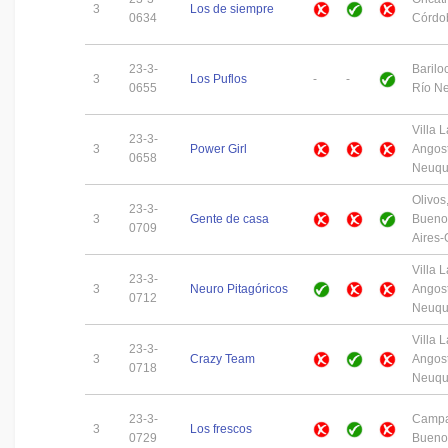
3
Los de siempre
0634
Córdo
23-3-
Barilo
3
Los Puflos
-
-
0655
Río N
Villa L
23-3-
3
Power Girl
Angost
0658
Neuq
Olivos
23-3-
3
Gente de casa
Bueno
0709
Aires
Villa L
23-3-
3
Neuro Pitagóricos
Angost
0712
Neuq
Villa L
23-3-
3
Crazy Team
Angost
0718
Neuq
23-3-
Campa
3
Los frescos
0729
Buenos