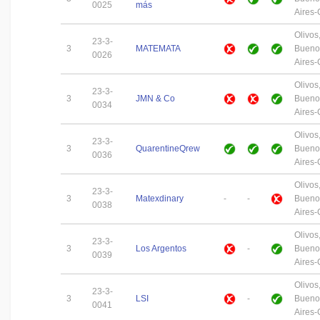
0025
más
Aires
Olivos
23-3-
3
MATEMATA
Bueno
0026
Aires
Olivos
23-3-
3
JMN & Co
Bueno
0034
Aires
Olivos
23-3-
3
QuarentineQrew
Bueno
0036
Aires
Olivos
23-3-
3
Matexdinary
-
-
Bueno
0038
Aires
Olivos
23-3-
3
Los Argentos
-
Bueno
0039
Aires
Olivos
23-3-
3
LSI
-
Bueno
0041
Aires