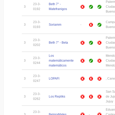
Paler
23-3-
Beth 7° -
3
Ciuda
0192
Matefranigos
Buenos
23-3-
Campa
3
Soriamm
-
0193
Buenos
Paler
23-3-
3
Beth 7° - Beta
Ciuda
0202
Buenos
Los
Mend
23-3-
3
matemáticamente
Ciuda
0244
matemáticos
Mend
23-3-
3
LOPAFI
, Cane
0247
San S
23-3-
3
Los Repliks
de Juj
0262
Jujuy
Eduar
23-3-
3
BelgraMates
-
Castex