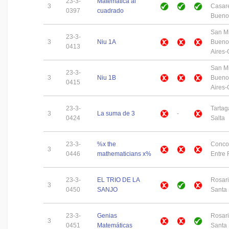
23-3-
Matemática al
3
Casar
0397
cuadrado
Buenos
San Mi
23-3-
3
Niu 1A
Bueno
0413
Aires
San Mi
23-3-
3
Niu 1B
Bueno
0415
Aires
23-3-
Tartag
3
La suma de 3
-
0424
Salta
23-3-
%x the
Concor
3
0446
mathematicians x%
Entre 
23-3-
EL TRIO DE LA
Rosari
3
0450
SANJO
Santa
23-3-
Genias
Rosari
3
0451
Matemáticas
Santa