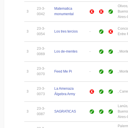
Olivos
23-3-
Matematica
3
Bueno
0042
monumental
Aires
23-3-
Concor
3
Los tres tercios
-
0054
Entre 
23-3-
3
Los de-mentes
-
, Mont
0069
23-3-
3
Feed Me Pi
-
, Mont
0070
23-3-
La Amenaza
3
, Cane
0073
Álgebra Army
Lanús
23-3-
3
SAGRATICAS
Bueno
0087
Aires
Paler