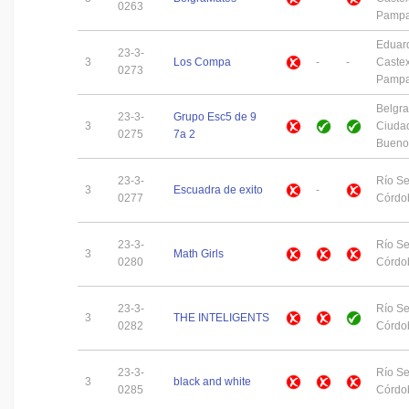
0263
Pamp
Eduar
23-3-
3
Los Compa
-
-
Castex
0273
Pamp
Belgra
23-3-
Grupo Esc5 de 9
3
Ciuda
0275
7a 2
Buenos
23-3-
Río S
3
Escuadra de exito
-
0277
Córdo
23-3-
Río S
3
Math Girls
0280
Córdo
23-3-
Río S
3
THE INTELIGENTS
0282
Córdo
23-3-
Río S
3
black and white
0285
Córdo