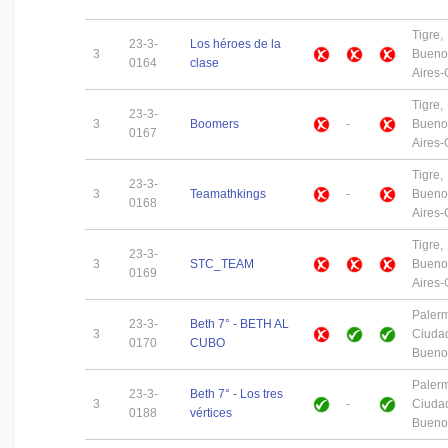
Tigre,
23-3-
Los héroes de la
3
Bueno
0164
clase
Aires
Tigre,
23-3-
3
Boomers
-
Bueno
0167
Aires
Tigre,
23-3-
3
Teamathkings
-
Bueno
0168
Aires
Tigre,
23-3-
3
STC_TEAM
Bueno
0169
Aires
Paler
23-3-
Beth 7° - BETH AL
3
Ciuda
0170
CUBO
Buenos
Paler
23-3-
Beth 7° - Los tres
3
-
Ciuda
0188
vértices
Buenos