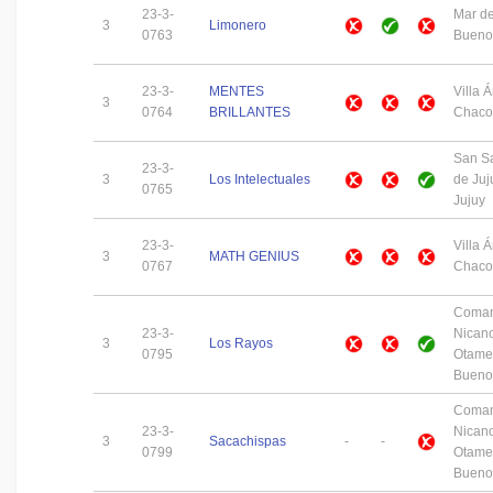
23-3-
Mar de
3
Limonero
0763
Buenos
23-3-
MENTES
Villa 
3
0764
BRILLANTES
Chaco
San S
23-3-
3
Los Intelectuales
de Juj
0765
Jujuy
23-3-
Villa 
3
MATH GENIUS
0767
Chaco
Coman
23-3-
Nican
3
Los Rayos
0795
Otame
Buenos
Coman
23-3-
Nican
3
Sacachispas
-
-
0799
Otame
Buenos