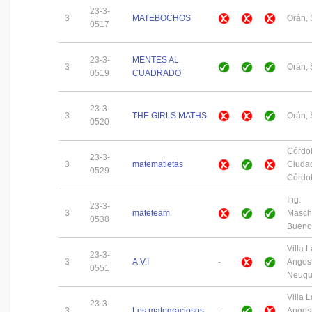
23-3-
3
MATEBOCHOS
Orán, 
0517
23-3-
MENTES AL
3
Orán, 
0519
CUADRADO
23-3-
3
THE GIRLS MATHS
Orán, 
0520
Córdo
23-3-
3
matematletas
Ciuda
0529
Córdo
Ing.
23-3-
3
mateteam
Maschw
0538
Buenos
Villa L
23-3-
3
A.V.I
-
Angost
0551
Neuq
Villa L
23-3-
3
Los mategraciosos
-
Angost