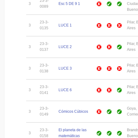
23-3-
3
Esc 5 DE 9 1
Ciuda
0089
Buenos
23-3-
Pilar,
3
LUCE 1
0135
Aires
23-3-
Pilar,
3
LUCE 2
0137
Aires
23-3-
Pilar,
3
LUCE 3
0138
Aires
23-3-
Pilar,
3
LUCE 6
0141
Aires
23-3-
Goya,
3
Cómicos Cúbicos
0149
Corrie
23-3-
El planeta de las
Brand
3
0158
matemáticas
Buenos