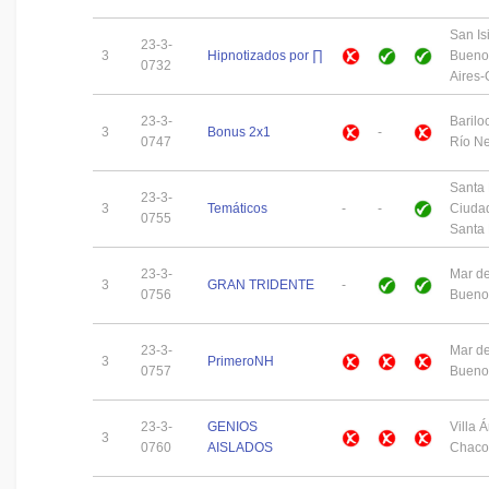
San Is
23-3-
3
Hipnotizados por ∏
Bueno
0732
Aires
23-3-
Barilo
3
Bonus 2x1
-
0747
Río N
Santa
23-3-
3
Temáticos
-
-
Ciuda
0755
Santa
23-3-
Mar de
3
GRAN TRIDENTE
-
0756
Buenos
23-3-
Mar de
3
PrimeroNH
0757
Buenos
23-3-
GENIOS
Villa 
3
0760
AISLADOS
Chaco