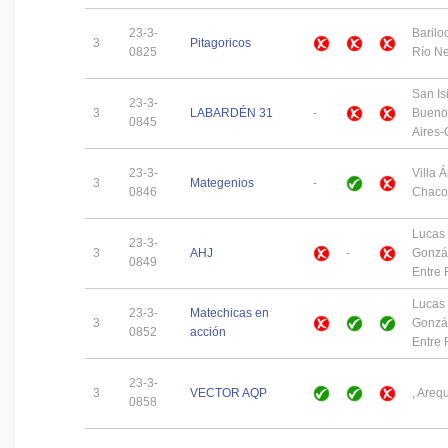
23-3-
Barilo
3
Pitagoricos
0825
Río N
San Is
23-3-
3
LABARDÉN 31
-
Bueno
0845
Aires
23-3-
Villa 
3
Mategenios
-
0846
Chaco
Lucas
23-3-
3
AHJ
-
Gonzá
0849
Entre 
Lucas
23-3-
Matechicas en
3
Gonzá
0852
acción
Entre 
23-3-
3
VECTOR AQP
, Areq
0858