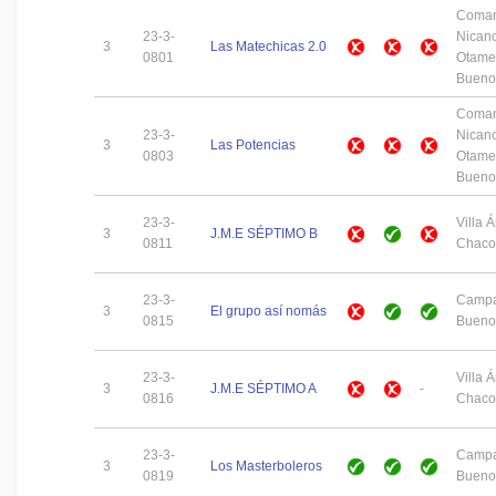
Coman
23-3-
Nican
3
Las Matechicas 2.0
0801
Otame
Buenos
Coman
23-3-
Nican
3
Las Potencias
0803
Otame
Buenos
23-3-
Villa 
3
J.M.E SÉPTIMO B
0811
Chaco
23-3-
Campa
3
El grupo así nomás
0815
Buenos
23-3-
Villa 
3
J.M.E SÉPTIMO A
-
0816
Chaco
23-3-
Campa
3
Los Masterboleros
0819
Buenos