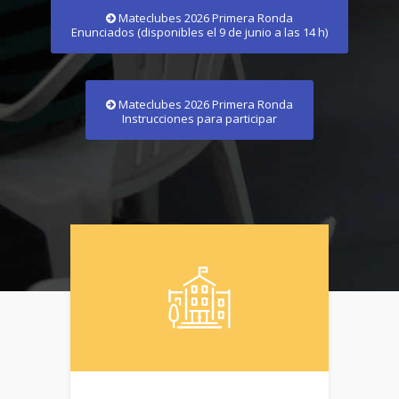
Mateclubes 2026 Primera Ronda
Enunciados (disponibles el 9 de junio a las 14 h)
Mateclubes 2026 Primera Ronda
Instrucciones para participar